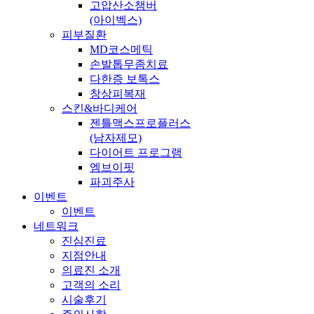
고압산소챔버
(아이벡스)
피부질환
MD코스메틱
손발톱무좀치료
다한증 보톡스
창상피복재
스킨&바디케어
젠틀맥스프로플러스
(남자제모)
다이어트 프로그램
엠브이핏
파괴주사
이벤트
이벤트
네트워크
진심진료
지점안내
의료진 소개
고객의 소리
시술후기