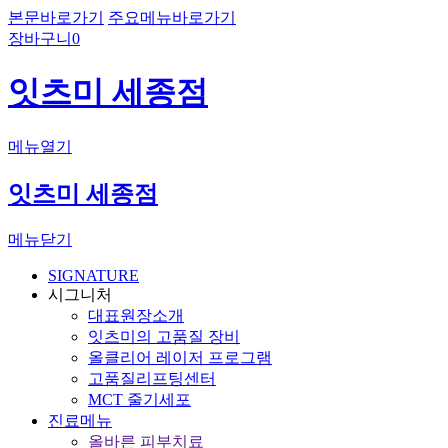
본문바로가기
주요메뉴바로가기
장바구니
0
잇츠미 세종점
메뉴열기
잇츠미 세종점
메뉴닫기
SIGNATURE
시그니처
대표원장소개
잇츠미의 고품질 장비
올클리어 레이저 프로그램
고품질리프팅센터
MCT 줄기세포
진료메뉴
올바른 피부치료