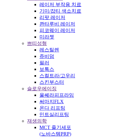
레이저 부작용 치료
기미/잡티 색소치료
리팟 레이저
콴타루비 레이저
피코웨이 레이저
미라젯
쁘띠성형
레스틸렌
쥬비덤
필러
보톡스
스컬트라/고우리
스킨부스터
슬로우에이징
울쎄라피프라임
써마지FLX
온다 리프팅
민트실리프팅
재생의학
MCT 줄기세포
(노바스템PRP)