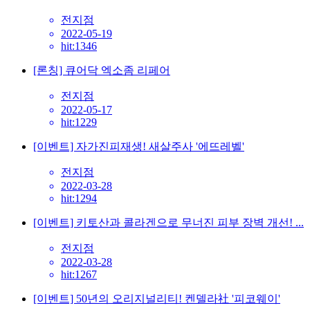
전지점
2022-05-19
hit:1346
[론칭] 큐어닥 엑소좀 리페어
전지점
2022-05-17
hit:1229
[이벤트] 자가진피재생! 새살주사 '에뜨레벨'
전지점
2022-03-28
hit:1294
[이벤트] 키토산과 콜라겐으로 무너진 피부 장벽 개선! ...
전지점
2022-03-28
hit:1267
[이벤트] 50년의 오리지널리티! 켄델라社 '피코웨이'