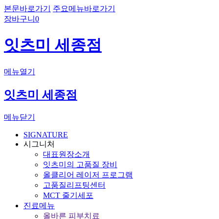
본문바로가기
주요메뉴바로가기
장바구니
0
잇츠미 세종점
메뉴열기
잇츠미 세종점
메뉴닫기
SIGNATURE
시그니처
대표원장소개
잇츠미의 고품질 장비
올클리어 레이저 프로그램
고품질리프팅센터
MCT 줄기세포
진료메뉴
올바른 피부치료