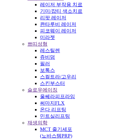
레이저 부작용 치료
기미/잡티 색소치료
리팟 레이저
콴타루비 레이저
피코웨이 레이저
미라젯
쁘띠성형
레스틸렌
쥬비덤
필러
보톡스
스컬트라/고우리
스킨부스터
슬로우에이징
울쎄라피프라임
써마지FLX
온다 리프팅
민트실리프팅
재생의학
MCT 줄기세포
(노바스템PRP)