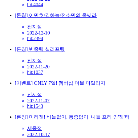
hit:4044
[론칭] 이민호/김하늘/전소민의 울쎄라
전지점
2022-12-10
hit:2394
[론칭] 반중력 실리프팅
전지점
2022-11-20
hit:1037
[이벤트] ONLY 7일! 멤버십 더블 마일리지
전지점
2022-11-07
hit:1543
[론칭] 미라젯! 바늘없이, 통증없이. 니들 프리 인'젯'터
세종점
2022-10-17