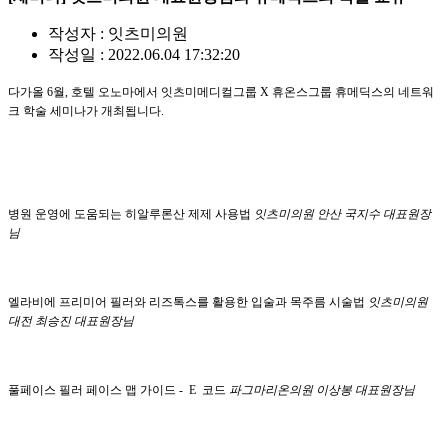
작성자 : 잇츠미의원
작성일 : 2022.06.04 17:32:20
다가올 6월, 호텔 오노마에서 잇츠미메디컬그룹 X 휴온스그룹 휴메딕스의 네트워
크 학술 세미나가 개최됩니다.
병원 운영에 도움되는 히알루론산 제제 사용법
잇츠미의원 안산 국지수 대표원장
님
엘라비에 프리미어 필러와 리즈톡스를 활용한 입술과 목주름 시술법
잇츠미의원
대전 최승진 대표원장님
풀페이스 필러 페이스 맵 가이드 - E 코드
파그마리온의원 이상봉 대표원장님