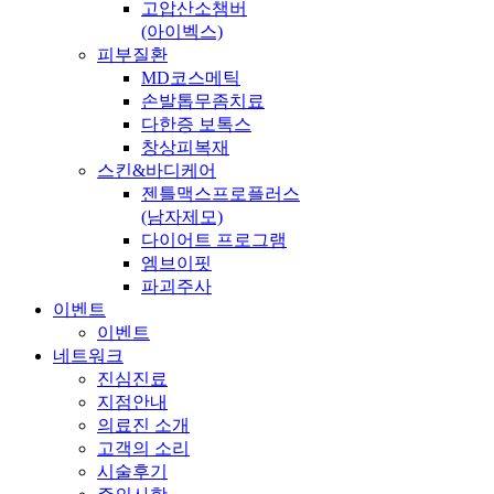
고압산소챔버
(아이벡스)
피부질환
MD코스메틱
손발톱무좀치료
다한증 보톡스
창상피복재
스킨&바디케어
젠틀맥스프로플러스
(남자제모)
다이어트 프로그램
엠브이핏
파괴주사
이벤트
이벤트
네트워크
진심진료
지점안내
의료진 소개
고객의 소리
시술후기