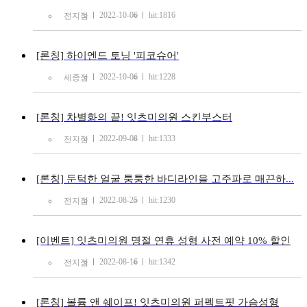
2022-10-06
hit:1816
전지점
[론칭] 하이엔드 토닝 '피코슈어'
2022-10-06
hit:1228
세종점
[론칭] 차별화의 끝! 잇츠미의원 스킨부스터
2022-09-08
hit:1333
전지점
[론칭] 둔턱한 얼굴 퉁퉁한 바디라인을 고주파로 매끈하...
2022-08-25
hit:1230
전지점
[이벤트] 잇츠미의원 명절 연휴 성형 사전 예약 10% 할인
2022-08-16
hit:1342
전지점
[론칭] 볼륨 앤 쉐이프! 잇츠미의원 퍼펙트핏 가슴성형