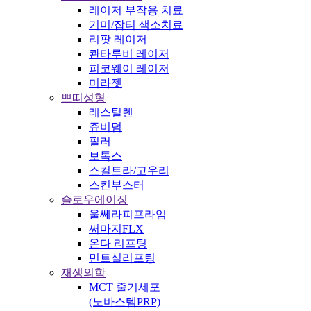
레이저 부작용 치료
기미/잡티 색소치료
리팟 레이저
콴타루비 레이저
피코웨이 레이저
미라젯
쁘띠성형
레스틸렌
쥬비덤
필러
보톡스
스컬트라/고우리
스킨부스터
슬로우에이징
울쎄라피프라임
써마지FLX
온다 리프팅
민트실리프팅
재생의학
MCT 줄기세포
(노바스템PRP)