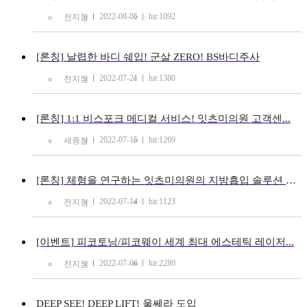
2022-08-05
hit:1092
전지점
[론칭] 날렵한 바디 쉐입! 군살 ZERO! BS바디주사
2022-07-21
hit:1380
전지점
[론칭] 1:1 비스포크 메디컬 서비스! 잇츠미의원 고객센...
2022-07-15
hit:1269
세종점
[론칭] 체형을 연구하는 잇츠미의원의 지방흡입 솔루션 GO!
2022-07-14
hit:1123
전지점
[이벤트] 피코토닝/피코웨이 세계 최대 에스테틱 레이저...
2022-07-06
hit:2280
전지점
DEEP SEE! DEEP LIFT! 울쎄라 도입