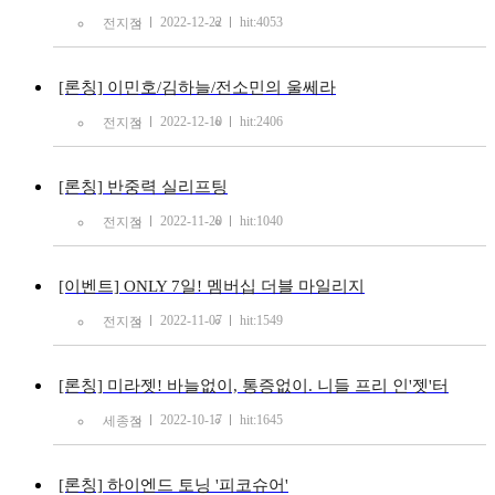
2022-12-22
hit:4053
전지점
[론칭] 이민호/김하늘/전소민의 울쎄라
2022-12-10
hit:2406
전지점
[론칭] 반중력 실리프팅
2022-11-20
hit:1040
전지점
[이벤트] ONLY 7일! 멤버십 더블 마일리지
2022-11-07
hit:1549
전지점
[론칭] 미라젯! 바늘없이, 통증없이. 니들 프리 인'젯'터
2022-10-17
hit:1645
세종점
[론칭] 하이엔드 토닝 '피코슈어'