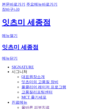
본문바로가기
주요메뉴바로가기
장바구니
0
잇츠미 세종점
메뉴열기
잇츠미 세종점
메뉴닫기
SIGNATURE
시그니처
대표원장소개
잇츠미의 고품질 장비
올클리어 레이저 프로그램
고품질리프팅센터
MCT 줄기세포
진료메뉴
올바른 피부치료