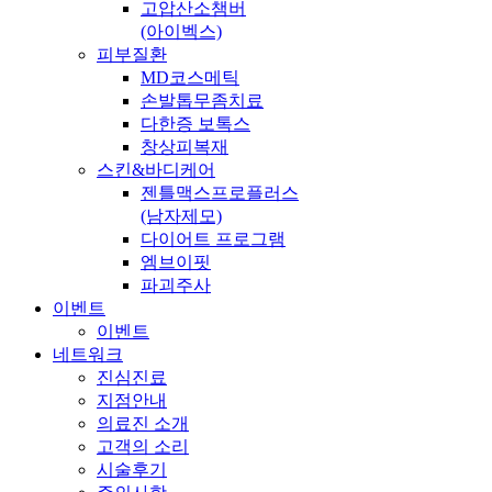
고압산소챔버
(아이벡스)
피부질환
MD코스메틱
손발톱무좀치료
다한증 보톡스
창상피복재
스킨&바디케어
젠틀맥스프로플러스
(남자제모)
다이어트 프로그램
엠브이핏
파괴주사
이벤트
이벤트
네트워크
진심진료
지점안내
의료진 소개
고객의 소리
시술후기