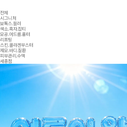
전체
시그니처
보톡스.필러
색소.흑자.잡티
모공.여드름.흉터
리프팅
스킨.콜라겐부스터
제모.바디.질환
피부관리.수액
세종점