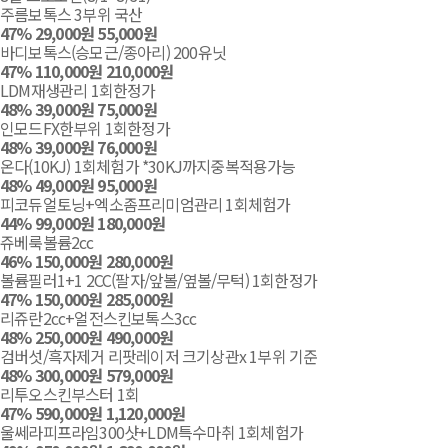
주름보톡스 3부위 국산
47
%
29,000
원
55,000
원
장바구니담기
바디보톡스(승모근/종아리) 200유닛
47
%
110,000
원
210,000
원
장바구니담기
LDM재생관리 1회한정가
48
%
39,000
원
75,000
원
장바구니담기
인모드FX한부위 1회한정가
48
%
39,000
원
76,000
원
장바구니담기
온다(10KJ) 1회체험가 *30KJ까지중복적용가능
48
%
49,000
원
95,000
원
장바구니담기
피코듀얼토닝+엑소좀프리미엄관리 1회체험가
44
%
99,000
원
180,000
원
장바구니담기
쥬베룩볼륨2cc
46
%
150,000
원
280,000
원
장바구니담기
볼륨필러1+1 2CC(팔자/앞볼/옆볼/무턱) 1회한정가
47
%
150,000
원
285,000
원
장바구니담기
리쥬란2cc+얼전스킨보톡스3cc
48
%
250,000
원
490,000
원
장바구니담기
검버섯/흑자제거 리팟레이저 크기상관x 1부위 기준
48
%
300,000
원
579,000
원
장바구니담기
리투오스킨부스터 1회
47
%
590,000
원
1,120,000
원
장바구니담기
울쎄라피프라임300샷+LDM특수마취 1회체험가