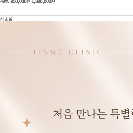
49
%
950,000
원
1,890,000
원
장바구니담기
세종점