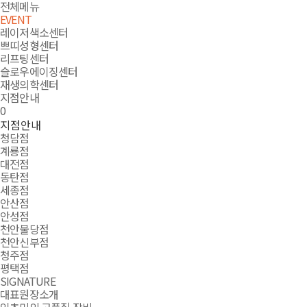
잇츠미
전체메뉴
EVENT
레이저색소센터
쁘띠성형센터
리프팅센터
슬로우에이징센터
재생의학센터
지점안내
LOGIN
search
cart
0
지점안내
청담점
계룡점
대전점
동탄점
세종점
안산점
안성점
천안불당점
천안신부점
청주점
평택점
SIGNATURE
대표원장소개