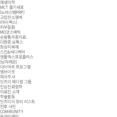
재생의학
MCT 줄기세포
(노바스템PRP)
고압산소챔버
(아이벡스)
피부질환
MD코스메틱
손발톱무좀치료
다한증 보톡스
창상피복재
스킨&바디케어
젠틀맥스프로플러스
(남자제모)
다이어트 프로그램
엠브이핏
파괴주사
잇츠미 메디컬 그룹
진심진료철학
의료진 소개
학술활동
잇츠미의 장비 리스트
전후 사진
COMMUNITY
온라인예약