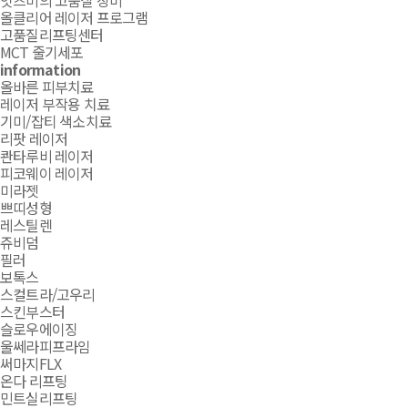
잇츠미의 고품질 장비
올클리어 레이저 프로그램
고품질리프팅센터
MCT 줄기세포
information
올바른 피부치료
레이저 부작용 치료
기미/잡티 색소치료
리팟 레이저
콴타루비 레이저
피코웨이 레이저
미라젯
쁘띠성형
레스틸렌
쥬비덤
필러
보톡스
스컬트라/고우리
스킨부스터
슬로우에이징
울쎄라피프라임
써마지FLX
온다 리프팅
민트실리프팅