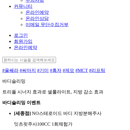
주의사항
커뮤니티
온라인예약
온라인상담
이메일 무단수집거부
로그인
회원가입
온라인예약
#울쎄라
#써마지
#기미
#흑자
#제모
#MCT
#리프팅
바디슬리밍
트리플 시너지 효과로 셀룰라이트, 지방 감소 효과
바디슬리밍 이벤트
[세종점]
NO스테로이드 바디 지방분해주사
잇츠핏주사100CC 1회체험가