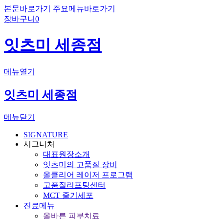
본문바로가기
주요메뉴바로가기
장바구니
0
잇츠미 세종점
메뉴열기
잇츠미 세종점
메뉴닫기
SIGNATURE
시그니처
대표원장소개
잇츠미의 고품질 장비
올클리어 레이저 프로그램
고품질리프팅센터
MCT 줄기세포
진료메뉴
올바른 피부치료