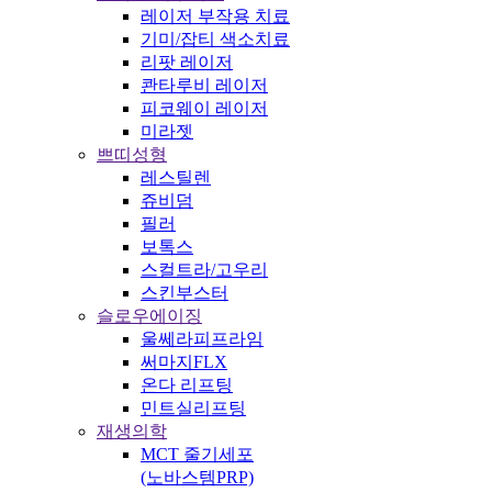
레이저 부작용 치료
기미/잡티 색소치료
리팟 레이저
콴타루비 레이저
피코웨이 레이저
미라젯
쁘띠성형
레스틸렌
쥬비덤
필러
보톡스
스컬트라/고우리
스킨부스터
슬로우에이징
울쎄라피프라임
써마지FLX
온다 리프팅
민트실리프팅
재생의학
MCT 줄기세포
(노바스템PRP)