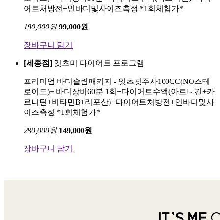
어트처방전+인바디및사이즈측정 *1회체험가*
180,000
원
99,000
원
장바구니 담기
[세종점]
잇츠미 다이어트 프로그램
프리미엄 바디슬림패키지 - 잇츠핏주사100CC(NO스테
로이드)+ 바디장비60분 1회+다이어트수액(아르니긴+카
르니틴+비타민B+리포산)+다이어트처방전+인바디및사
이즈측정 *1회체험가*
280,000
원
149,000
원
장바구니 담기