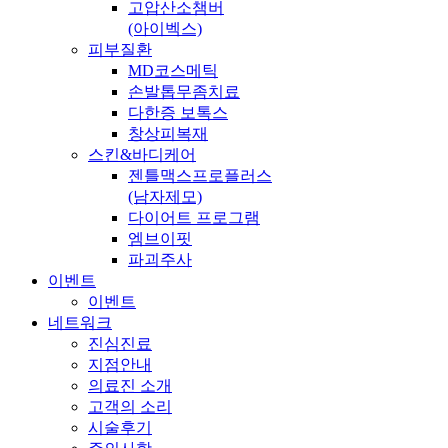
고압산소챔버
(아이벡스)
피부질환
MD코스메틱
손발톱무좀치료
다한증 보톡스
창상피복재
스킨&바디케어
젠틀맥스프로플러스
(남자제모)
다이어트 프로그램
엠브이핏
파괴주사
이벤트
이벤트
네트워크
진심진료
지점안내
의료진 소개
고객의 소리
시술후기