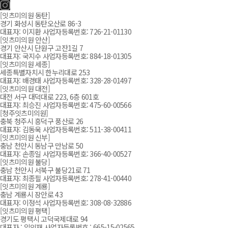
[잇츠미의원 동탄]
경기 화성시 동탄오산로 86-3
대표자: 이지환 사업자등록번호: 726-21-01130
[잇츠미의원 안산]
경기 안산시 단원구 고잔1길 7
대표자: 국지수 사업자등록번호: 884-18-01305
[잇츠미의원 세종]
세종특별자치시 한누리대로 253
대표자: 배경태 사업자등록번호: 328-28-01497
[잇츠미의원 대전]
대전 서구 대덕대로 223, 6층 601호
대표자: 최승진 사업자등록번호: 475-60-00566
[청주잇츠미의원]
충북 청주시 흥덕구 풍산로 26
대표자: 김동욱 사업자등록번호: 511-38-00411
[잇츠미의원 신부]
충남 천안시 동남구 만남로 50
대표자: 손종일 사업자등록번호: 366-40-00527
[잇츠미의원 불당]
충남 천안시 서북구 불당21로 71
대표자: 최종필 사업자등록번호: 278-41-00440
[잇츠미의원 계룡]
충남 계룡시 장안로 43
대표자: 이정석 사업자등록번호: 308-08-32886
[잇츠미의원 평택]
경기도 평택시 고덕국제대로 94
대표자 : 임인재 사업자등록번호 : 665-15-02565