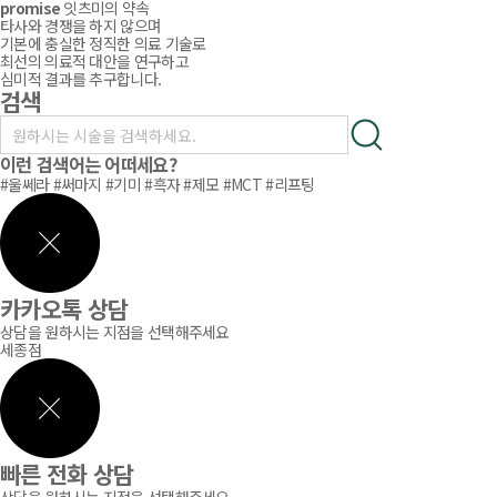
promise
잇츠미의 약속
타사와 경쟁을 하지 않으며
기본에 충실한 정직한 의료 기술로
최선의 의료적 대안을 연구하고
심미적 결과를 추구합니다.
검색
이런 검색어는 어떠세요?
#울쎄라
#써마지
#기미
#흑자
#제모
#MCT
#리프팅
카카오톡 상담
상담을 원하시는 지점을 선택해주세요
세종점
빠른 전화 상담