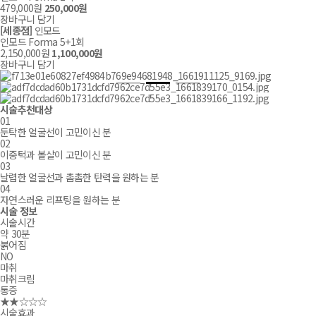
479,000
원
250,000
원
장바구니 담기
[세종점]
인모드
인모드 Forma 5+1회
2,150,000
원
1,100,000
원
장바구니 담기
시술추천대상
토글
01
둔탁한 얼굴선이 고민이신 분
02
이중턱과 볼살이 고민이신 분
03
날렵한 얼굴선과 촘촘한 탄력을 원하는 분
04
자연스러운 리프팅을 원하는 분
시술 정보
토글
시술시간
약 30분
붉어짐
NO
마취
마취크림
통증
★★☆☆☆
시술효과