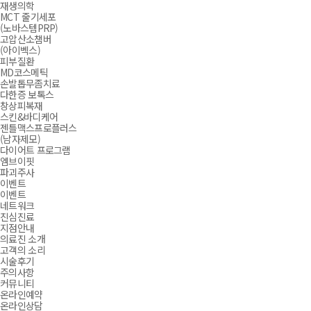
재생의학
MCT 줄기세포
(노바스템PRP)
고압산소챔버
(아이벡스)
피부질환
MD코스메틱
손발톱무좀치료
다한증 보톡스
창상피복재
스킨&바디케어
젠틀맥스프로플러스
(남자제모)
다이어트 프로그램
엠브이핏
파괴주사
이벤트
이벤트
네트워크
진심진료
지점안내
의료진 소개
고객의 소리
시술후기
주의사항
커뮤니티
온라인예약
온라인상담