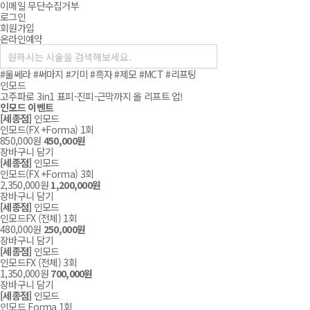
이메일 무단수집거부
로그인
회원가입
온라인예약
#울쎄라
#써마지
#기미
#흑자
#제모
#MCT
#리프팅
인모드
고주파로 3in1 표피-진피-근막까지 올 리프트 업!
인모드 이벤트
[세종점]
인모드
인모드(FX +Forma) 1회
850,000
원
450,000
원
장바구니 담기
[세종점]
인모드
인모드(FX +Forma) 3회
2,350,000
원
1,200,000
원
장바구니 담기
[세종점]
인모드
인모드FX (전체) 1회
480,000
원
250,000
원
장바구니 담기
[세종점]
인모드
인모드FX (전체) 3회
1,350,000
원
700,000
원
장바구니 담기
[세종점]
인모드
인모드 Forma 1회