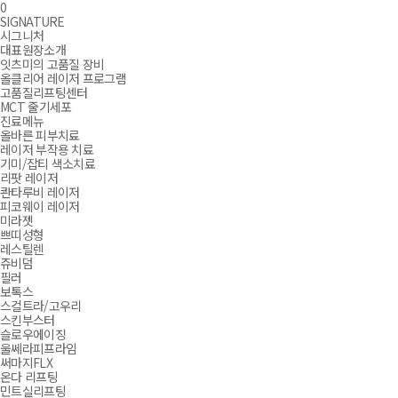
장바구니
0
잇츠미 세종점
잇츠미 세종점
메뉴열기
메뉴닫기
SIGNATURE
시그니처
대표원장소개
잇츠미의 고품질 장비
올클리어 레이저 프로그램
고품질리프팅센터
MCT 줄기세포
진료메뉴
올바른 피부치료
레이저 부작용 치료
기미/잡티 색소치료
리팟 레이저
콴타루비 레이저
피코웨이 레이저
미라젯
쁘띠성형
레스틸렌
쥬비덤
필러
보톡스
스컬트라/고우리
스킨부스터
슬로우에이징
울쎄라피프라임
써마지FLX
온다 리프팅
민트실리프팅