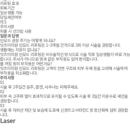
리프팅 효과
회복기간
일상생활 가능
당일세안여부
YES
주의사항
외출 시 선크림 사용
질문과 답변
토글
인모드 권장 주기는 어떻게 되나요?
잇츠미의원 인모드 리프팅은 1~3개월 간격으로 3회 이상 시술을 권장합니다.
생활에는 지장이 없나요?
잇츠미의원 인모드 리프팅은 비수술적인 방식으로 시술 직후 일상생활이 바로 가능
합니다. 주사가 아니므로 멍과 같은 부작용도 없어 편리합니다.
볼 꺼짐 등의 부작용은 어떤가요?
잇츠미의원 인모드 리프팅은 고객의 안면 구조와 피부 두께 등을 고려해 시술하여
부작용을 최소화합니다.
주의사항
토글
01
시술 후 1주일간 음주, 흡연, 사우나는 피해주세요.
02
피부 속 고주파 열이 효과적으로 유지될 수 있도록 시술 후 3일간 미온수로 세안을
권장합니다.
03
시술 후 자외선 차단 및 보습제 도포에 신경쓰고 비타민C 등 항산화제 섭취 권장합
니다.
Laser