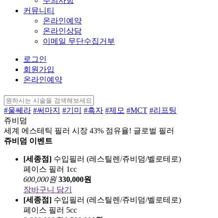
주의사항
커뮤니티
온라인예약
온라인상담
이메일 무단수집거부
로그인
회원가입
온라인예약
#울쎄라
#써마지
#기미
#흑자
#제모
#MCT
#리프팅
쥬비덤
세계 에스테틱 필러 시장 43% 점유율! 글로벌 필러
쥬비덤 이벤트
[세종점]
수입필러 (레스틸렌/쥬비덤/벨로테로)
페이스 필러 1cc
600,000
원
330,000
원
장바구니 담기
[세종점]
수입필러 (레스틸렌/쥬비덤/벨로테로)
페이스 필러 5cc