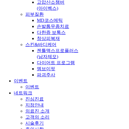
고압산소챔버
(아이벡스)
피부질환
MD코스메틱
손발톱무좀치료
다한증 보톡스
창상피복재
스킨&바디케어
젠틀맥스프로플러스
(남자제모)
다이어트 프로그램
엠브이핏
파괴주사
이벤트
이벤트
네트워크
진심진료
지점안내
의료진 소개
고객의 소리
시술후기