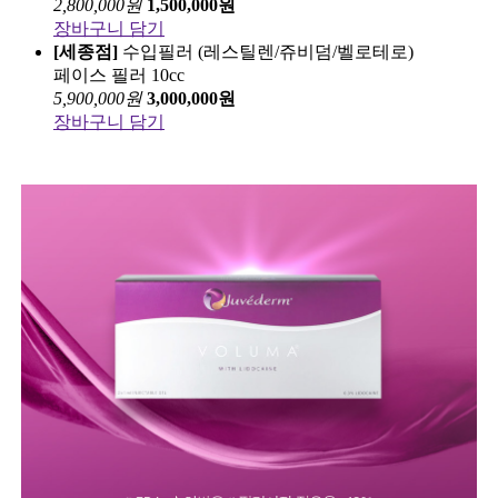
2,800,000
원
1,500,000
원
장바구니 담기
[세종점]
수입필러 (레스틸렌/쥬비덤/벨로테로)
페이스 필러 10cc
5,900,000
원
3,000,000
원
장바구니 담기