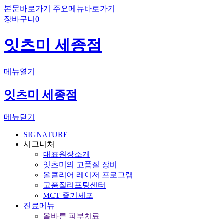
본문바로가기
주요메뉴바로가기
장바구니
0
잇츠미 세종점
메뉴열기
잇츠미 세종점
메뉴닫기
SIGNATURE
시그니처
대표원장소개
잇츠미의 고품질 장비
올클리어 레이저 프로그램
고품질리프팅센터
MCT 줄기세포
진료메뉴
올바른 피부치료