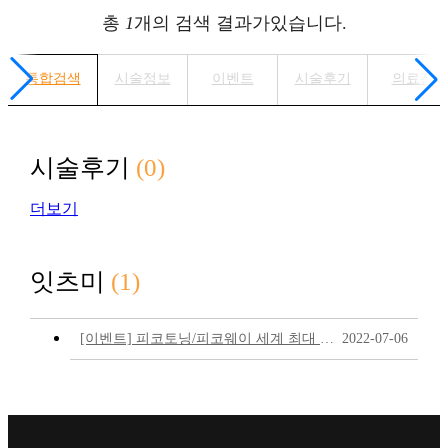
총
1
개의 검색 결과가있습니다.
통합검색
시술정보
이벤트
시술후기
의료진
시술후기
(0)
더보기
잇츠미
(1)
[이벤트] 피코토닝/피코웨이 세계 최대 에스테틱 레이저사 칸델라사
2022-07-06