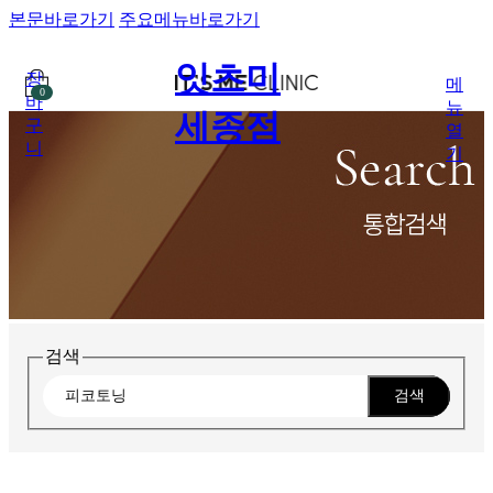
본문바로가기
주요메뉴바로가기
잇츠미
장
메
0
바
뉴
세종점
구
열
니
기
검색