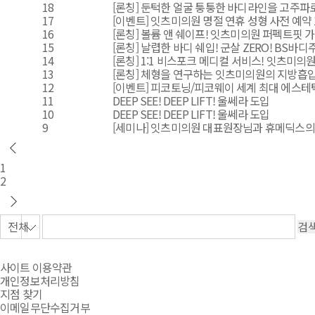
18
[론칭] 둔턱한 얼굴 퉁퉁한 바디라인을 고주파로 
17
[이벤트] 잇츠미의원 명절 연휴 성형 사전 예약 
16
[론칭] 볼륨 앤 쉐이프! 잇츠미의원 퍼펙트핏 
15
[론칭] 날렵한 바디 쉐입! 군살 ZERO! BS바디
14
[론칭] 1:1 비스포크 메디컬 서비스! 잇츠미의원 
13
[론칭] 체형을 연구하는 잇츠미의원의 지방흡입
12
[이벤트] 피코토닝/피코웨이 세계 최대 에스테틱 
11
DEEP SEE! DEEP LIFT! 울쎄라 도입
10
DEEP SEE! DEEP LIFT! 울쎄라 도입
9
[세미나] 잇츠미의원 대표원장님과 휴메딕스의
1
2
사이트 이용약관
개인정보처리방침
지점 찾기
이메일무단수집거부