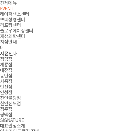
잇츠미
전체메뉴
EVENT
레이저색소센터
쁘띠성형센터
리프팅센터
슬로우에이징센터
재생의학센터
지점안내
LOGIN
search
cart
0
지점안내
청담점
계룡점
대전점
동탄점
세종점
안산점
안성점
천안불당점
천안신부점
청주점
평택점
SIGNATURE
대표원장소개