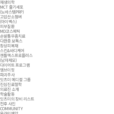
재생의학
MCT 줄기세포
(노바스템PRP)
고압산소챔버
(아이벡스)
피부질환
MD코스메틱
손발톱무좀치료
다한증 보톡스
창상피복재
스킨&바디케어
젠틀맥스프로플러스
(남자제모)
다이어트 프로그램
엠브이핏
파괴주사
잇츠미 메디컬 그룹
진심진료철학
의료진 소개
학술활동
잇츠미의 장비 리스트
전후 사진
COMMUNITY
온라인예약