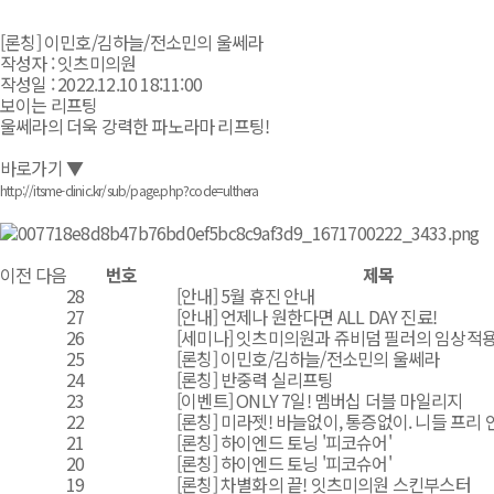
[론칭] 이민호/김하늘/전소민의 울쎄라
작성자 : 잇츠미의원
작성일 : 2022.12.10 18:11:00
보이는 리프팅
울쎄라의 더욱 강력한 파노라마 리프팅!
바로가기 ▼
http://itsme-clinic.kr/sub/page.php?code=ulthera
이전
다음
번호
제목
28
[안내] 5월 휴진 안내
27
[안내] 언제나 원한다면 ALL DAY 진료!
26
[세미나] 잇츠미의원과 쥬비덤 필러의 임상적
25
[론칭] 이민호/김하늘/전소민의 울쎄라
24
[론칭] 반중력 실리프팅
23
[이벤트] ONLY 7일! 멤버십 더블 마일리지
22
[론칭] 미라젯! 바늘없이, 통증없이. 니들 프리 
21
[론칭] 하이엔드 토닝 '피코슈어'
20
[론칭] 하이엔드 토닝 '피코슈어'
19
[론칭] 차별화의 끝! 잇츠미의원 스킨부스터