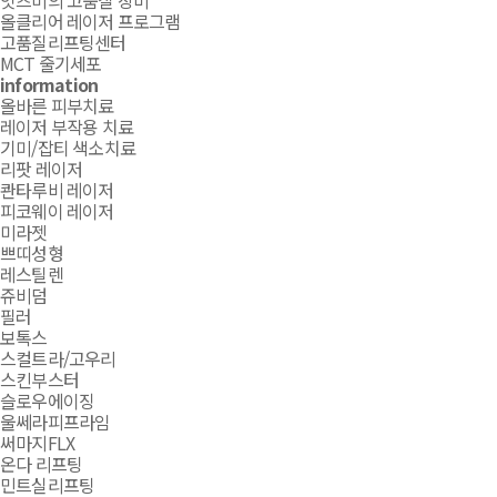
잇츠미의 고품질 장비
올클리어 레이저 프로그램
고품질리프팅센터
MCT 줄기세포
information
올바른 피부치료
레이저 부작용 치료
기미/잡티 색소치료
리팟 레이저
콴타루비 레이저
피코웨이 레이저
미라젯
쁘띠성형
레스틸렌
쥬비덤
필러
보톡스
스컬트라/고우리
스킨부스터
슬로우에이징
울쎄라피프라임
써마지FLX
온다 리프팅
민트실리프팅